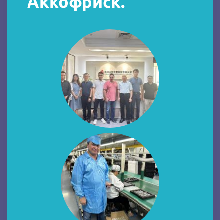
Аккофриск.